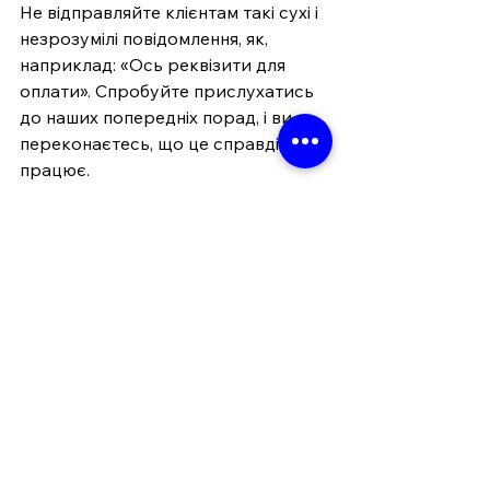
Не відправляйте клієнтам такі сухі і 
незрозумілі повідомлення, як, 
наприклад: «Ось реквізити для 
оплати». Спробуйте прислухатись 
до наших попередніх порад, і ви 
переконаєтесь, що це справді 
працює.
Ось як може виглядати повне і 
ефективне повідомлення:
«Щоб вам було зручно, надсилаю 
платіжне посилання. Усі реквізити вже 
заповнені, оплата підтверджується у 
вашому банківському застосунку. 
Після оплати я одразу підтверджую 
замовлення».
Клієнти рідко відмовляються 
платити — частіше вони 