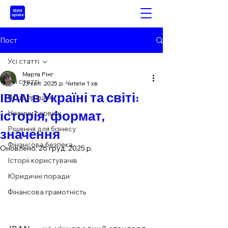
Пост
Усі статті
Марта Рінг
Усі статті
23 квіт. 2025 р.
Читати 1 хв
IBAN в Україні та світі:
Як це працює
історія, формат,
Новини сервісу
Рішення для бізнесу
значення
Фінансова безпека
Оновлено:
26 груд. 2025 р.
Історії користувачів
Юридичні поради
Фінансова грамотність