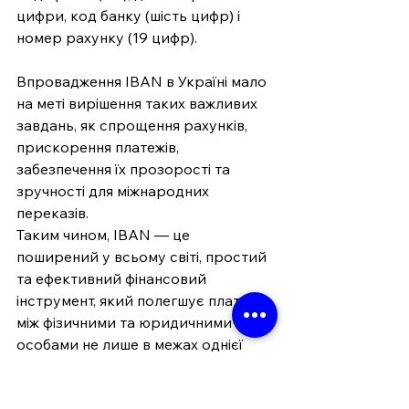
цифри, код банку (шість цифр) і 
номер рахунку (19 цифр).
Впровадження IBAN в Україні мало 
на меті вирішення таких важливих 
завдань, як спрощення рахунків, 
прискорення платежів, 
забезпечення їх прозорості та 
зручності для міжнародних 
переказів.
Таким чином, IBAN — це 
поширений у всьому світі, простий 
та ефективний фінансовий 
інструмент, який полегшує платежі 
між фізичними та юридичними 
особами не лише в межах однієї 
країни, а й на міжнародному рівні.