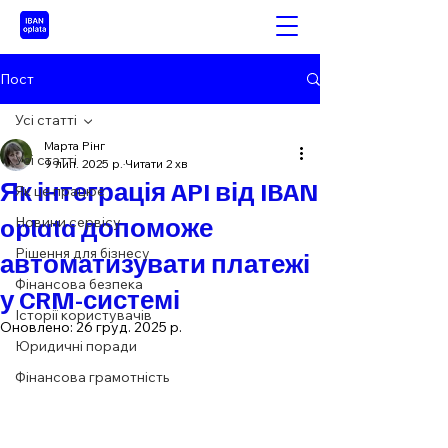
Пост
Усі статті
Марта Рінг
Усі статті
9 лип. 2025 р.
Читати 2 хв
Як інтеграція API від IBAN
Як це працює
oplata допоможе
Новини сервісу
Рішення для бізнесу
автоматизувати платежі
Фінансова безпека
у CRM-системі
Історії користувачів
Оновлено:
26 груд. 2025 р.
Юридичні поради
Фінансова грамотність