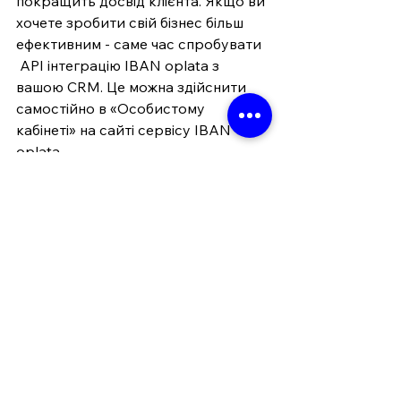
покращить досвід клієнта. Якщо ви 
хочете зробити свій бізнес більш 
ефективним - саме час спробувати  
 API інтеграцію IBAN oplata з 
вашою CRM. Це можна здійснити 
самостійно в «Особистому 
кабінеті» на сайті сервісу IBAN 
oplata.
ℹ️ Додаткова інформація:
Сервіс IBAN oplata побудований на 
основі ініціативи Національного 
банку України —
QR для переказу коштів
.
Додатки банківських установ, які 
підтримують цю ініціативу, можуть 
відкривати посилання IBAN oplata 
напряму на пристроях клієнтів для 