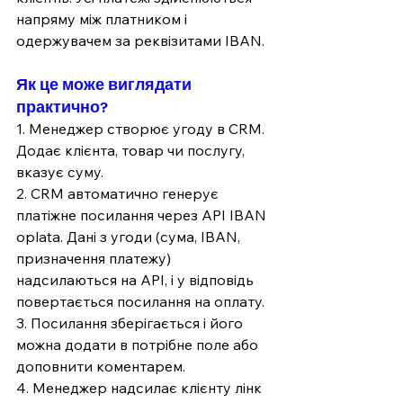
напряму між платником і 
одержувачем за реквізитами IBAN.
Як це може виглядати 
практично?
1. Менеджер створює угоду в CRM.  
Додає клієнта, товар чи послугу, 
вказує суму. 
2. CRM автоматично генерує 
платіжне посилання через API IBAN 
oplata. Дані з угоди (сума, IBAN, 
призначення платежу) 
надсилаються на API, і у відповідь 
повертається посилання на оплату.
3. Посилання зберігається і його 
можна додати в потрібне поле або 
доповнити коментарем.
4. Менеджер надсилає клієнту лінк 