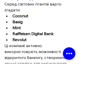
Серед світових гігантів варто 
згадати:
Coconut
Basig
Mint
Raiffeisen Digital Bank
Revolut
Ці компанії активно 
використовують можливості 
відкритого банкінгу, створюючи 
зручні сервіси для користувачів.
Відкритий банкінг уже давно 
успішно використовується у світі, 
довівши свою ефективність і 
безпеку завдяки сучасним 
стандартам шифрування та 