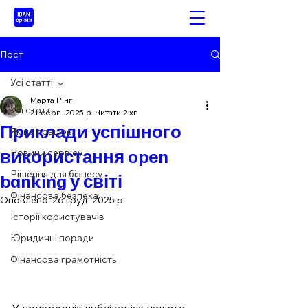
Пост
Усі статті
Марта Рінг
Усі статті
21 серп. 2025 р.
Читати 2 хв
Приклади успішного
Як це працює
використання open
Новини сервісу
Рішення для бізнесу
banking у світі
Фінансова безпека
Оновлено:
26 груд. 2025 р.
Історії користувачів
Юридичні поради
Фінансова грамотність