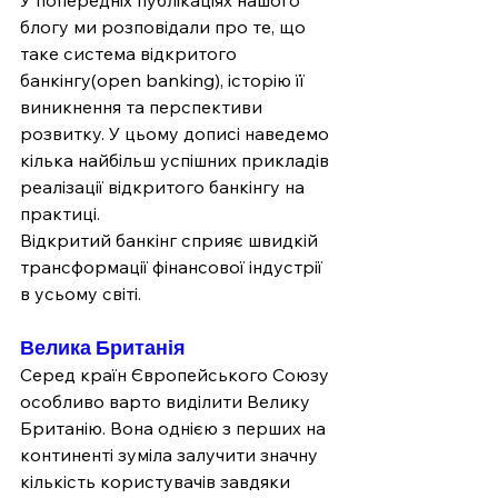
У попередніх публікаціях нашого 
блогу ми розповідали про те, що 
таке система відкритого 
банкінгу(open banking), історію її 
виникнення та перспективи 
розвитку. У цьому дописі наведемо 
кілька найбільш успішних прикладів 
реалізації відкритого банкінгу на 
практиці.
Відкритий банкінг сприяє швидкій 
трансформації фінансової індустрії 
в усьому світі.
Велика Британія
Серед країн Європейського Союзу 
особливо варто виділити Велику 
Британію. Вона однією з перших на 
континенті зуміла залучити значну 
кількість користувачів завдяки 